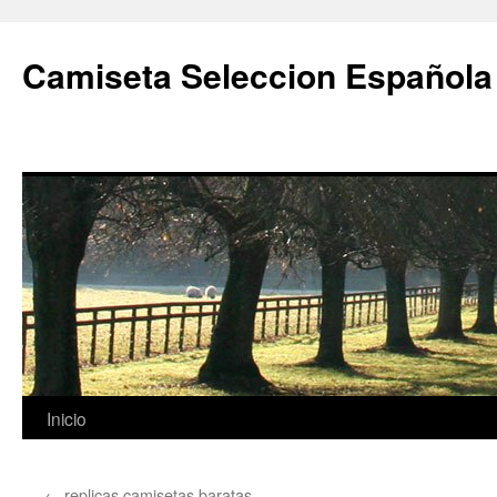
Camiseta Seleccion Española
Saltar
Inicio
al
←
replicas camisetas baratas