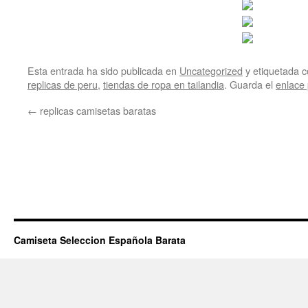
Esta entrada ha sido publicada en
Uncategorized
y etiquetada
replicas de peru
,
tiendas de ropa en tailandia
. Guarda el
enlace
←
replicas camisetas baratas
Camiseta Seleccion Española Barata