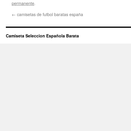
permanente
.
←
camisetas de futbol baratas españa
Camiseta Seleccion Española Barata