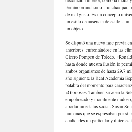
decoración interior, como la moda y 
término «runcho» o «runcha» para re
de mal gusto. Es un concepto univer
un estilo de ausencia de estilo, a u
un objeto.
Se disputó una nueva fase previa en
anteriores, enfrentándose en las eli
Cicero Pompeu de Toledo. «Ronaldo
hasta donde nuestra ilusión lo perm
ambos organismos de hasta 29,7 mil
año siguiente la Real Academia Espa
palabra del momento para caracteriz
«Gloriosa». También sirve en la Sel
empobrecido y moralmente dudoso, c
aportar un estatus social. Susan Son
humanas que se expresaban por sí mi
cualidades un particular y único esti