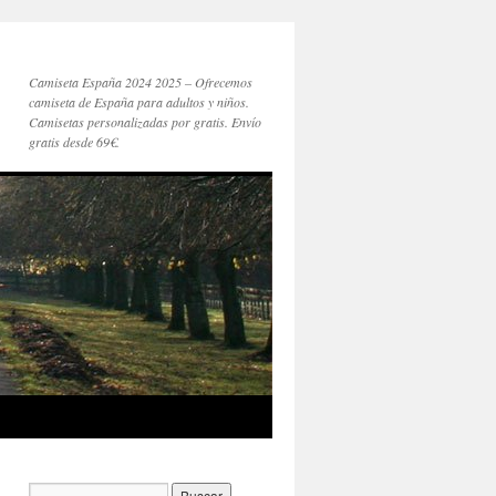
Camiseta España 2024 2025 – Ofrecemos
camiseta de España para adultos y niños.
Camisetas personalizadas por gratis. Envío
gratis desde 69€.