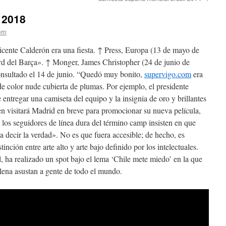
 2018
ern
icente Calderón era una fiesta. ↑ Press, Europa (13 de mayo de
ord del Barça». ↑ Monger, James Christopher (24 de junio de
onsultado el 14 de junio. “Quedó muy bonito,
supervigo.com
era
de color nude cubierta de plumas. Por ejemplo, el presidente
 entregar una camiseta del equipo y la insignia de oro y brillantes
ien visitará Madrid en breve para promocionar su nueva película,
s seguidores de línea dura del término camp insisten en que
a decir la verdad». No es que fuera accesible; de hecho, es
tinción entre arte alto y arte bajo definido por los intelectuales.
, ha realizado un spot bajo el lema ‘Chile mete miedo’ en la que
ilena asustan a gente de todo el mundo.