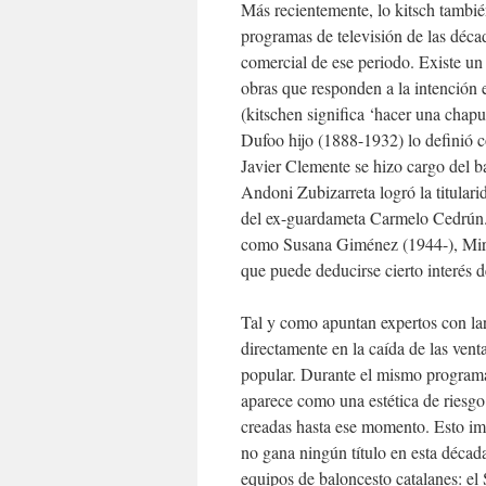
Más recientemente, lo kitsch también
programas de televisión de las déca
comercial de ese periodo. Existe un 
obras que responden a la intención 
(kitschen significa ‘hacer una chapu
Dufoo hijo (1888-1932) lo definió 
Javier Clemente se hizo cargo del b
Andoni Zubizarreta logró la titular
del ex-guardameta Carmelo Cedrún. 
como Susana Giménez (1944-), Mirt
que puede deducirse cierto interés d
Tal y como apuntan expertos con larg
directamente en la caída de las vent
popular. Durante el mismo programa,
aparece como una estética de riesgo 
creadas hasta ese momento. Esto impl
no gana ningún título en esta década
equipos de baloncesto catalanes: el 