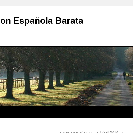
ion Española Barata
camiseta españa mundial brasil 2014
→