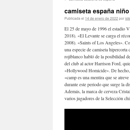
contenido
camiseta españa niño
Publicada el
14 de enero de 2022
por
ist
El 25 de mayo de 1996 el estadio V
2018). «El Levante se carga el réc
2008). «Saints of Los Angeles». C
una especie de camiseta hipercorta 
rojiblanco habló de la posibilidad de
del club al actor Harrison Ford, qu
«Hollywood Homicide». De hecho, lo
«camp es una mentira que se atreve 
durante este periodo que surge la dis
Además, la marca de cerveza Cristal
varios jugadores de la Selección ch