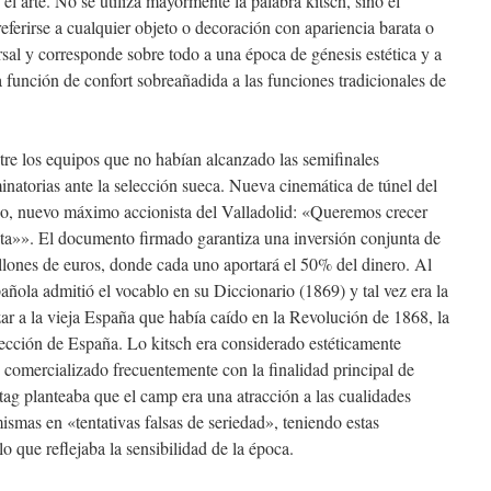
el arte. No se utiliza mayormente la palabra kitsch, sino el
ferirse a cualquier objeto o decoración con apariencia barata o
sal y corresponde sobre todo a una época de génesis estética y a
na función de confort sobreañadida a las funciones tradicionales de
tre los equipos que no habían alcanzado las semifinales
minatorias ante la selección sueca. Nueva cinemática de túnel del
, nuevo máximo accionista del Valladolid: «Queremos crecer
ita»». El documento firmado garantiza una inversión conjunta de
lones de euros, donde cada uno aportará el 50% del dinero. Al
ñola admitió el vocablo en su Diccionario (1869) y tal vez era la
ar a la vieja España que había caído en la Revolución de 1868, la
ección de España. Lo kitsch era considerado estéticamente
omercializado frecuentemente con la finalidad principal de
tag planteaba que el camp era una atracción a las cualidades
smas en «tentativas falsas de seriedad», teniendo estas
lo que reflejaba la sensibilidad de la época.