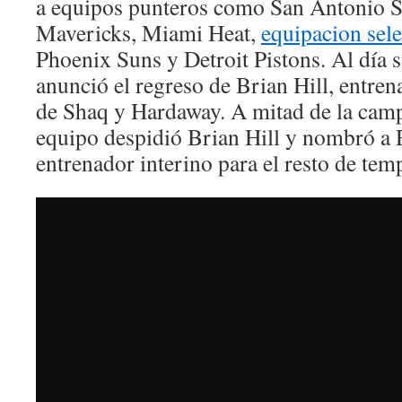
a equipos punteros como San Antonio S
Mavericks, Miami Heat,
equipacion sel
Phoenix Suns y Detroit Pistons. Al día s
anunció el regreso de Brian Hill, entren
de Shaq y Hardaway. A mitad de la cam
equipo despidió Brian Hill y nombró a
entrenador interino para el resto de tem