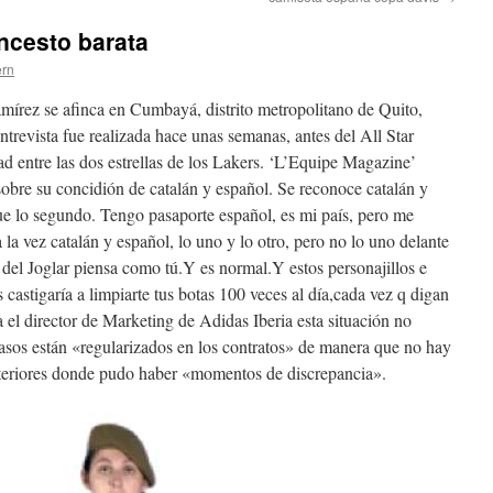
ncesto barata
ern
mírez se afinca en Cumbayá, distrito metropolitano de Quito,
entrevista fue realizada hace unas semanas, antes del All Star
ad entre las dos estrellas de los Lakers. ‘L’Equipe Magazine’
sobre su concidión de catalán y español. Se reconoce catalán y
ue lo segundo. Tengo pasaporte español, es mi país, pero me
 la vez catalán y español, lo uno y lo otro, pero no lo uno delante
or del Joglar piensa como tú.Y es normal.Y estos personajillos e
 castigaría a limpiarte tus botas 100 veces al día,cada vez q digan
ra el director de Marketing de Adidas Iberia esta situación no
asos están «regularizados en los contratos» de manera que no hay
anteriores donde pudo haber «momentos de discrepancia».