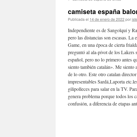
contenido
camiseta españa balo
Publicada el
14 de enero de 2022
por
ist
Independiente es de Sangolquí y Ra
pero las distancias son escasas. La 
Game, en una época de cierta friald
preguntó al ala-pívot de los Lakers 
español, pero no lo primero antes q
siento también catalán». Me siento a
de lo otro. Este otro catalan direct
impresentables Sardá,Laporta etc.les
gilipolleces para salar en la TV. Pa
genera problema porque todos los c
confusión, a diferencia de etapas 