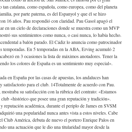
to tan catalana, como española, como europea, como del planeta
amilia, por parte paterna, es del Espanyol y que él se hizo
b con 16 años. Pau respondió con claridad. Pau Gasol apagó el
olar en un cielo de declaraciones donde se muestra como un MVP
 mostró sus sentimientos como nunca, o casi nunca, lo había hecho.
scendental a balón parado. El Cádiz lo anuncia como patrocinador
imas temporadas. En 5 temporadas en la ABA, Erving acumuló 2
cabezó en 3 ocasiones la lista de máximos anotadores. Tener la
iendo los colores de España es un sentimiento muy especial».
ada en España por las casas de apuestas, los andaluces han
 satisfactorio para el club. 14Totalmente de acuerdo con Pau.
mostraba su satisfacción con la rúbrica del contrato: «Estamos
club «histórico que posee una gran reputación y tradición».
n y reputación académica, durante el periplo de James en SVSM
o adquirió una popularidad nunca antes vista a estos niveles. Cabe
 el Club América, debuta de nuevo el portero Enrique Palos en
ando una actuación que le dio una titularidad mayor desde la