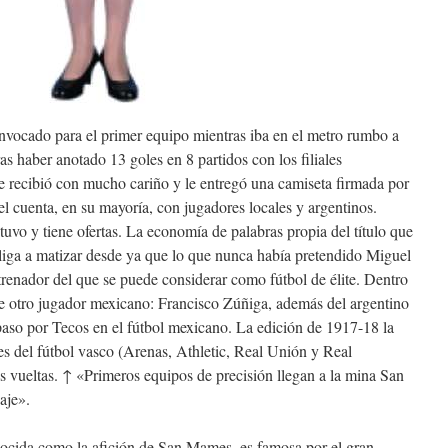
convocado para el primer equipo mientras iba en el metro rumbo a
as haber anotado 13 goles en 8 partidos con los filiales
le recibió con mucho cariño y le entregó una camiseta firmada por
el cuenta, en su mayoría, con jugadores locales y argentinos.
vo y tiene ofertas. La economía de palabras propia del título que
liga a matizar desde ya que lo que nunca había pretendido Miguel
renador del que se puede considerar como fútbol de élite. Dentro
a de otro jugador mexicano: Francisco Zúñiga, además del argentino
aso por Tecos en el fútbol mexicano. La edición de 1917-18 la
es del fútbol vasco (Arenas, Athletic, Real Unión y Real
s vueltas. ↑ «Primeros equipos de precisión llegan a la mina San
aje».
nocida como la afición de San Mames, es famosa por el gran