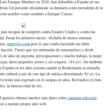
 Luis Enrique Martínez en 2020, han defendido a España en sus
 Jesús Gil presentó oficialmente su dimisión como presidente de la
ación nombró como sustituto a Enrique Cerezo.
país incapaz de competir contra Estados Unidos y contra las
ial. Pasan los primeros meses: «Echaba de menos entrenar,
lina,
supervigo.com
pero lo que estaba haciendo me daba
 hacerlo. Tienes que ser entrenador de entrenadores y desde
ués de años de angustia, preocupaciones y mucho trabajo, la mujer
 hogar, darse pequeños gustos y ser coqueta. «Yé-yé», fue también
n España en los años sesenta cuando la Beatlemanía se extendía
nte cultural a raíz de este tipo de música denominado Yé-yé. La
l evento más esperado en el campus en años. Reivindicó el éxito
años, la famosa edad de oro.
sted quisiera obtener muchos más datos sobre
camiseta seleccion
o a nuestro propio sitio web.