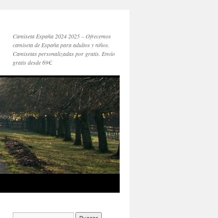
Camiseta España 2024 2025 – Ofrecemos
camiseta de España para adultos y niños.
Camisetas personalizadas por gratis. Envío
gratis desde 69€.