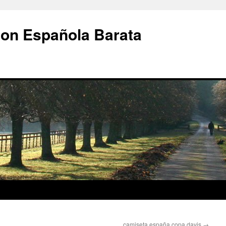
ion Española Barata
camiseta españa copa davis
→