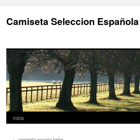
Camiseta Seleccion Española
Saltar
Inicio
al
←
camiseta españa bebe