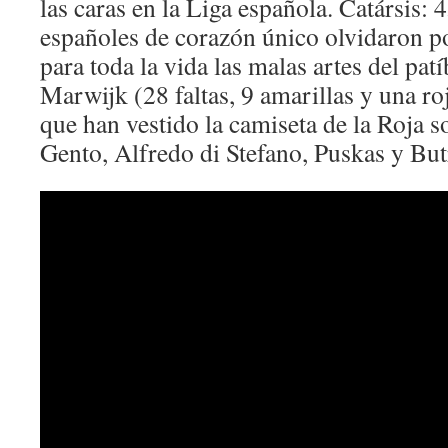
las caras en la Liga española. Catársis: 
españoles de corazón único olvidaron p
para toda la vida las malas artes del pat
Marwijk (28 faltas, 9 amarillas y una ro
que han vestido la camiseta de la Roja s
Gento, Alfredo di Stefano, Puskas y Bu