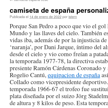
contenido
camiseta de españa personali
Publicada el
14 de enero de 2022
por
istern
Porque San Pedro a poco que vio el gol 
Mundo y las llaves del cielo. También es
vidas iba, además de por la injusticia d
‘naranja’, por Dani Jarque, íntimo del 
desde el cielo y vio como freían a patada
la temporada 1977-78, la directiva esta
presiente Ramón Cárdenas Coronado y s
Rogelio Cantú,
equipacion de españa
as
Collado como vicepresidente deportivo. 
temporada 1966-67 el trofeo fue sustitu
plata diseñada por el suizo Jörg Stadel
de altura y 8 kilos de peso. Esta tempor