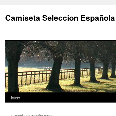
Camiseta Seleccion Española
Saltar
Inicio
al
←
camiseta españa cesc