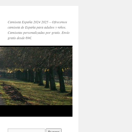
Camiseta España 2024 2025 – Ofrecemos
camiseta de España para adultos y niños.
Camisetas personalizadas por gratis. Envío
gratis desde 69€.