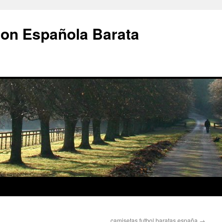
ion Española Barata
camisetas futbol baratas españa
→