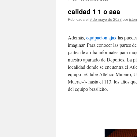
contenido
calidad 1 1 o aaa
Publicada el
9 de mayo de 2023
por
ister
Además,
equipacion ajax
las puedes
imaginar. Para conocer las partes de
partes de arriba informales para mu
nuestro apartado de Deportes. La pi
localidad donde se encuentra el Atl
equipo -«Clube Atlético Mineiro, 
Muerte»)- hasta el 113, los años qu
del equipo brasileño.